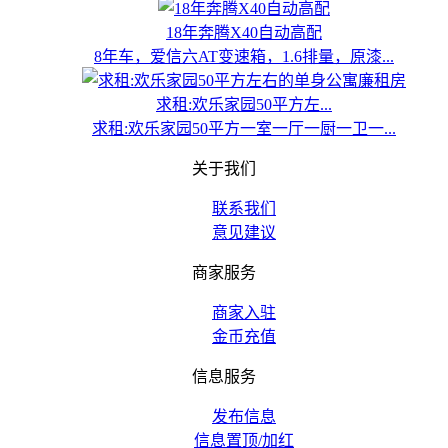
18年奔腾X40自动高配
8年车，爱信六AT变速箱，1.6排量，原漆...
求租:欢乐家园50平方左...
求租:欢乐家园50平方一室一厅一厨一卫一...
关于我们
联系我们
意见建议
商家服务
商家入驻
金币充值
信息服务
发布信息
信息置顶/加红