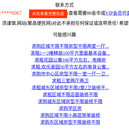
联系方式
1****6067
(查看需要80金币或
VIP会员可
点击查看完整信息
须谨慎.网站(繁昌便民网)对此不承担任何保证或连带责任! 希
可能感兴趣
求购区域不限不限房型不限两室一厅...
求租1一2楼精装100平方里面基本设备...
求租花园公寓100平方左右，电梯房
求租:欢乐家园50平方左右的单身公寓...
求购市中心区房型不限一室一厅一卫...
求租三室两厅两卫
求租城东区域房型不限2室2卫装修不...
求租区域不限店面装修不限
求购城东区域房型不限装修不限
求购学区房
求购区域不限小高层简单装修
求购东区域房型不限装修不限