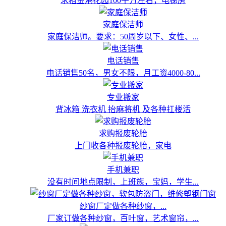
求租金港花园100平方左右，电梯房
家庭保洁师
家庭保洁师。要求：50周岁以下、女性、...
电话销售
电话销售50名，男女不限，月工资4000-80...
专业搬家
背冰箱 洗衣机 抬麻将机 及各种扛楼活
求购报废轮胎
上门收各种报废轮胎，家电
手机兼职
没有时间地点限制，上班族，宝妈，学生...
纱窗厂定做各种纱窗，...
厂家订做各种纱窗，百叶窗，艺术窗帘，...